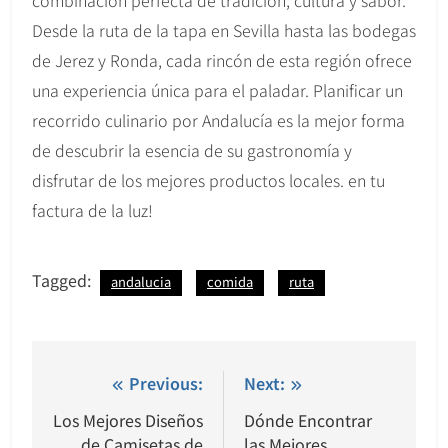
combinación perfecta de tradición, cultura y sabor.
Desde la ruta de la tapa en Sevilla hasta las bodegas
de Jerez y Ronda, cada rincón de esta región ofrece
una experiencia única para el paladar. Planificar un
recorrido culinario por Andalucía es la mejor forma
de descubrir la esencia de su gastronomía y
disfrutar de los mejores productos locales. en tu
factura de la luz!
Tagged:
andalucia
comida
ruta
Navegación
Previous:
Next:
de
Los Mejores Diseños
Dónde Encontrar
de Camisetas de
las Mejores